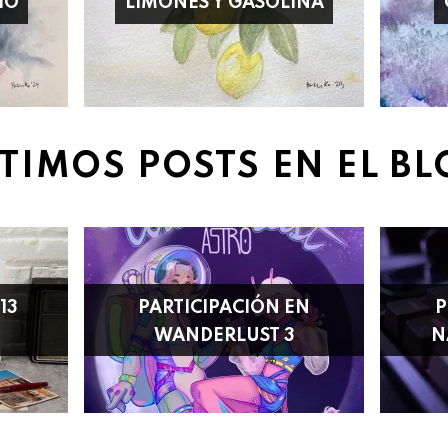
IO
LIMONES Y GASOLINA
TIMOS POSTS EN EL B
13
PARTICIPACIÓN EN
P
WANDERLUST 3
N